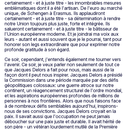
certainement - et à juste titre - les innombrables mesures
emblématiques dont il a été l'artisan. De l'euro au marché
unique, de Schengen à Erasmus. Ils applaudiront
certainement - et à juste titre - sa détermination à rendre
notre Union toujours plus juste, forte et intégrée. Ils
salueront certainement - et à juste titre - le bâtisseur de
l'Union européenne moderne. Et je joindrai ma voix aux
leurs - autant et aussi souvent que je le pourrai, tant pour
honorer son legs extraordinaire que pour exprimer notre
profonde gratitude à son égard.
Ce soir, cependant, j'entends également me tourner vers
l'avenir. Ce soir, je veux parler non seulement de tout ce
que Jacques Delors a fait pour nous, mais aussi de la
façon dont il peut nous inspirer. Jacques Delors a présidé
la Commission dans une période marquée par des défis
géopolitiques colossaux: une guerre atroce sur notre
continent, un réagencement structurel de l'ordre mondial,
et les aspirations européennes profondes de millions de
personnes à nos frontières. Alors que nous faisons face
à de nombreux défis semblables aujourd'hui, inspirons-
nous de ses convictions. Jacques Delors croyait en la
paix. Il savait aussi que l'occupation ne peut jamais
déboucher sur une paix juste et durable. Il avait hérité de
son père - un vétéran lourdement mutilé de la Première