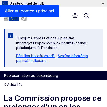
Un site officiel de l’UE
Aller au contenu principal
Menu
Tulkojums latviešu valodā ir pieejams,
izmantojot Eiropas Komisijas mašīntulkošanas
pakalpojumu “eTranslation”.
Pārtulkot latviešu valodā
|
Svarīga informācija
par mašīntulkošanu
Représentation au Luxembourg
Actualités
La Commission propose de
prolonger d'un an les