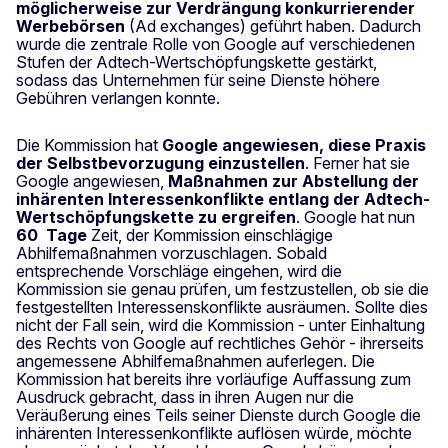
möglicherweise zur Verdrängung konkurrierender
Werbebörsen
(Ad exchanges) geführt haben. Dadurch
wurde die zentrale Rolle von Google auf verschiedenen
Stufen der Adtech-Wertschöpfungskette gestärkt,
sodass das Unternehmen für seine Dienste höhere
Gebühren verlangen konnte.
Die Kommission hat
Google angewiesen, diese Praxis
der Selbstbevorzugung einzustellen
. Ferner hat sie
Google
angewiesen,
Maßnahmen zur Abstellung der
inhärenten Interessenkonflikte entlang der Adtech-
Wertschöpfungskette zu ergreifen
. Google hat nun
60
Tage
Zeit, der Kommission einschlägige
Abhilfemaßnahmen vorzuschlagen. Sobald
entsprechende Vorschläge eingehen, wird die
Kommission sie genau prüfen, um festzustellen, ob sie die
festgestellten Interessenskonflikte ausräumen. Sollte dies
nicht der Fall sein, wird die Kommission - unter Einhaltung
des Rechts von Google auf rechtliches Gehör - ihrerseits
angemessene Abhilfemaßnahmen auferlegen. Die
Kommission hat bereits ihre vorläufige Auffassung zum
Ausdruck gebracht, dass in ihren Augen nur die
Veräußerung eines Teils seiner Dienste durch Google die
inhärenten Interessenkonflikte auflösen würde, möchte