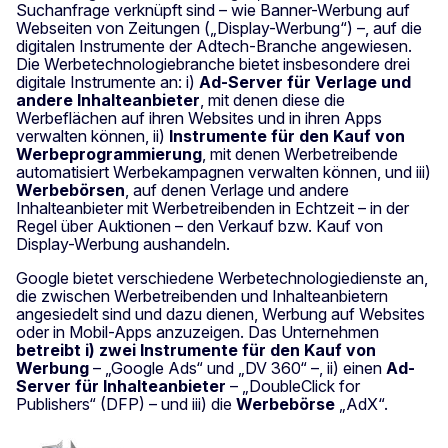
Suchanfrage verknüpft sind – wie Banner-Werbung auf
Webseiten von Zeitungen („Display-Werbung“) –, auf die
digitalen Instrumente der Adtech-Branche angewiesen.
Die Werbetechnologiebranche bietet insbesondere drei
digitale Instrumente an: i)
Ad-Server für Verlage und
andere Inhalteanbieter
, mit denen diese die
Werbeflächen auf ihren Websites und in ihren Apps
verwalten können, ii)
Instrumente für den Kauf von
Werbeprogrammierung
, mit denen Werbetreibende
automatisiert Werbekampagnen verwalten können, und iii)
Werbebörsen
, auf denen Verlage und andere
Inhalteanbieter mit Werbetreibenden in Echtzeit – in der
Regel über Auktionen – den Verkauf bzw. Kauf von
Display-Werbung aushandeln.
Google bietet verschiedene Werbetechnologiedienste an,
die zwischen Werbetreibenden und Inhalteanbietern
angesiedelt sind und dazu dienen, Werbung auf Websites
oder in Mobil-Apps anzuzeigen. Das Unternehmen
betreibt i) zwei Instrumente für den Kauf von
Werbung
– „Google Ads“ und „DV 360“ –, ii) einen
Ad-
Server für Inhalteanbieter
– „DoubleClick for
Publishers“ (DFP) – und iii) die
Werbebörse
„AdX“.