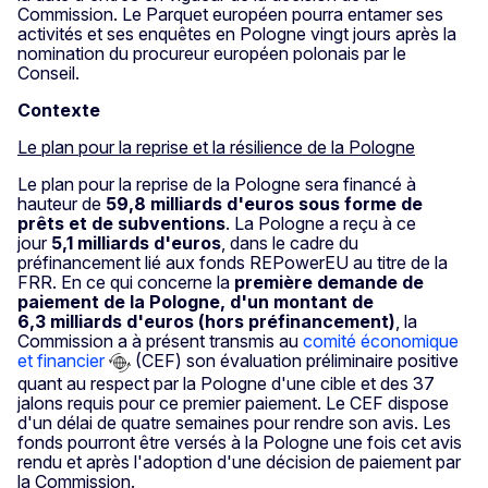
Commission. Le Parquet européen pourra entamer ses
activités et ses enquêtes en Pologne vingt jours après la
nomination du procureur européen polonais par le
Conseil.
Contexte
Le plan pour la reprise et la résilience de la Pologne
Le plan pour la reprise de la Pologne sera financé à
hauteur de
59,8 milliards d'euros sous forme de
prêts et de subventions
. La Pologne a reçu à ce
jour
5,1
milliards d'euros
, dans le cadre du
préfinancement lié aux fonds REPowerEU au titre de la
FRR. En ce qui concerne la
première demande de
paiement de la Pologne, d'un montant de
6,3 milliards d'euros (hors préfinancement)
, la
Commission a à présent transmis au
comité économique
et financier
(CEF) son évaluation préliminaire positive
quant au respect par la Pologne d'une cible et des 37
jalons requis pour ce premier paiement. Le CEF dispose
d'un délai de quatre semaines pour rendre son avis. Les
fonds pourront être versés à la Pologne une fois cet avis
rendu et après l'adoption d'une décision de paiement par
la Commission.