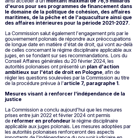
ainsi accéder à un
montant maximal de 76,5 milliards
d'euros pour ses programmes de financement dans
le domaine de la politique de cohésion, des affaires
maritimes, de la pêche et de l'aquaculture ainsi que
des affaires intérieures pour la période 2021-2027
.
La Commission salut également l'engagement pris par le
gouvernement polonais de répondre aux préoccupations
de longue date en matière d'état de droit, qui vont au-delà
de celles concernant le régime disciplinaire applicable aux
juges, en se fondant sur ses recommandations. Lors du
Conseil Affaires générales du 20 février 2024, les
autorités polonaises ont présenté un
plan d'action
ambitieux sur l'état de droit en Pologne
, afin de
régler les questions soulevées par la Commission au titre
de la procédure prévue à l'
article 7, paragraphe 1
.
Mesures visant à renforcer l'indépendance de la
justice
La Commission a conclu aujourd'hui que les mesures
prises entre juin 2022 et février 2024 ont permis
de
réformer en profondeur
le régime disciplinaire
applicable aux juges polonais. Les mesures adoptées par
les autorités polonaises renforceront des aspects
importants de l'indépendance du pouvoir judiciaire en