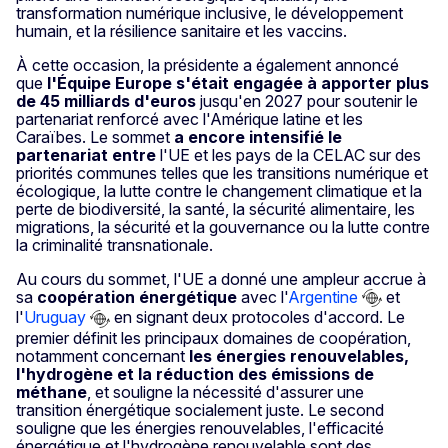
transformation numérique inclusive, le développement
humain, et la résilience sanitaire et les vaccins.
À cette occasion, la présidente a également annoncé
que
l'Équipe Europe s'était engagée à apporter plus
de 45 milliards d'euros
jusqu'en 2027 pour soutenir le
partenariat renforcé avec l'Amérique latine et les
Caraïbes. Le sommet
a encore intensifié le
partenariat entre
l'UE et les pays de la CELAC sur des
priorités communes telles que les transitions numérique et
écologique, la lutte contre le changement climatique et la
perte de biodiversité, la santé, la sécurité alimentaire, les
migrations, la sécurité et la gouvernance ou la lutte contre
la criminalité transnationale.
Au cours du sommet, l'UE a donné une ampleur accrue à
sa
coopération énergétique
avec l'
Argentine
et
l'
Uruguay
en signant deux protocoles d'accord. Le
premier définit les principaux domaines de coopération,
notamment concernant
les énergies renouvelables,
l'hydrogène et la réduction des émissions de
méthane
, et souligne la nécessité d'assurer une
transition énergétique socialement juste. Le second
souligne que les énergies renouvelables, l'efficacité
énergétique et l'hydrogène renouvelable sont des