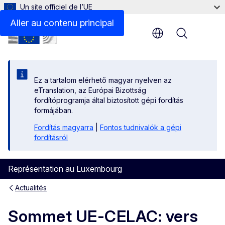
Un site officiel de l’UE
Aller au contenu principal
Menu
Ez a tartalom elérhető magyar nyelven az
eTranslation, az Európai Bizottság
fordítóprogramja által biztosított gépi fordítás
formájában.
Fordítás magyarra
|
Fontos tudnivalók a gépi
fordításról
Représentation au Luxembourg
Actualités
Sommet UE-CELAC: vers