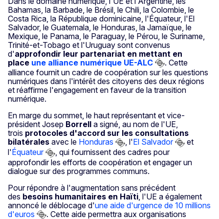
Dans le domaine numérique, l'UE et l'Argentine, les
Bahamas, la Barbade, le Brésil, le Chili, la Colombie, le
Costa Rica, la République dominicaine, l'Équateur, l'El
Salvador, le Guatemala, le Honduras, la Jamaïque, le
Mexique, le Panama, le Paraguay, le Pérou, le Suriname,
Trinité-et-Tobago et l'Uruguay sont convenus
d'
approfondir leur partenariat en mettant en
place
une alliance numérique UE-ALC
. Cette
alliance fournit un cadre de coopération sur les questions
numériques dans l'intérêt des citoyens des deux régions
et réaffirme l'engagement en faveur de la transition
numérique.
En marge du sommet, le haut représentant et vice-
président Josep
Borrell
a signé, au nom de l'UE,
trois
protocoles d'accord sur les consultations
bilatérales
avec le
Honduras
, l'
El Salvador
et
l'
Équateur
, qui fournissent des cadres pour
approfondir les efforts de coopération et engager un
dialogue sur des programmes communs.
Pour répondre à l'augmentation sans précédent
des
besoins humanitaires en Haïti
, l'UE a également
annoncé le déblocage d'
une aide d'urgence de 10 millions
d'euros
. Cette aide permettra aux organisations