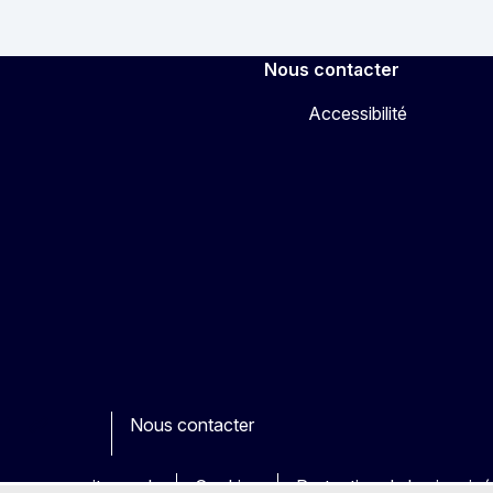
Nous contacter
Accessibilité
Nous contacter
ook
outube
Other
es sur nos sites web
Cookies
Protection de la vie priv