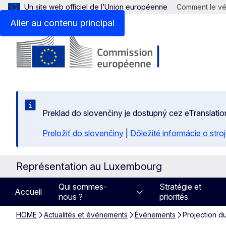
Un site web officiel de l’Union européenne
Comment le vér
Aller au contenu principal
Preklad do slovenčiny je dostupný cez eTranslatio
Preložiť do slovenčiny
|
Dôležité informácie o str
Représentation au Luxembourg
Qui sommes-
Stratégie et
Accueil
nous ?
priorités
HOME
Actualités et événements
Événements
Projection d