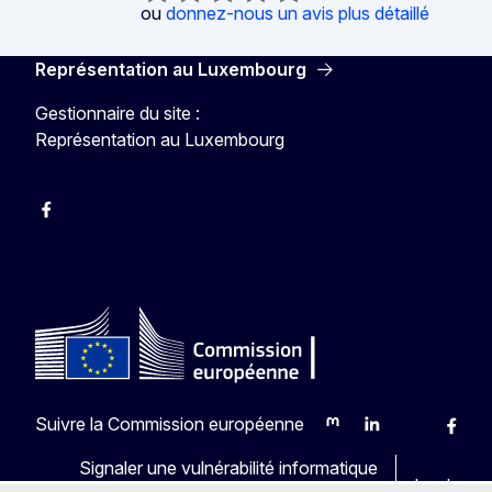
ou
donnez-nous un avis plus détaillé
Représentation au Luxembourg
Gestionnaire du site :
Représentation au Luxembourg
Facebook
Instagram
X
YouTube
Suivre la Commission européenne
Mastodon
LinkedIn
Bluesky
Faceb
Y
Signaler une vulnérabilité informatique
Les langu