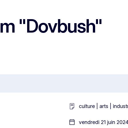
ilm "Dovbush"
culture | arts | indu
vendredi 21 juin 202