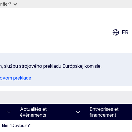
ifier?
FR
n, službu strojového prekladu Európskej komisie.
ojovom preklade
Actualités et
Entreprises et
événements
financement
u film "Dovbush"