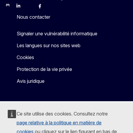
Mastodon
LinkedIn
Bluesky
Facebook
Youtube
Other
Nous contacter
Signaler une vulnérabilité informatique
Les langues sur nos sites web
Cookies
Protection de la vie privée
Avis juridique
Ce site utilise des cookies. Consultez notre
page relative à la politique en matière de
cookies
ou cliquez sur le lien figurant en bas de