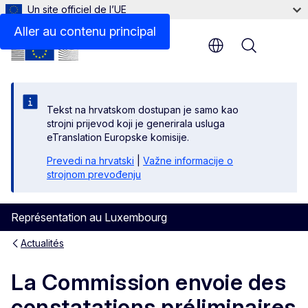
Un site officiel de l’UE
Aller au contenu principal
Menu
Tekst na hrvatskom dostupan je samo kao
strojni prijevod koji je generirala usluga
eTranslation Europske komisije.
Prevedi na hrvatski
|
Važne informacije o
strojnom prevođenju
Représentation au Luxembourg
Actualités
La Commission envoie des
constatations préliminaires