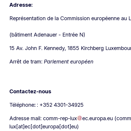
Adresse:
Représentation de la Commission européenne au
(bâtiment Adenauer - Entrée N)
15 Av. John F. Kennedy, 1855 Kirchberg Luxembou
Arrêt de tram:
Parlement européen
Contactez-nous
Téléphone
:
: +352 4301-34925
Adresse mail:
comm-rep-lux
ec
.
europa
.
eu
(comm
lux[at]ec[dot]europa[dot]eu)