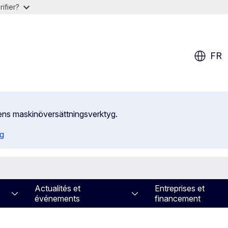
ifier?
FR
ens maskinöversättningsverktyg.
ng
Actualités et
Entreprises et
événements
financement