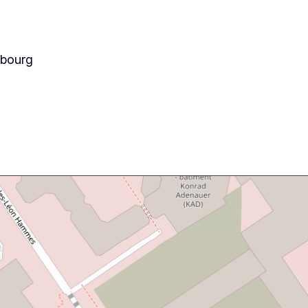
mbourg
Skip map