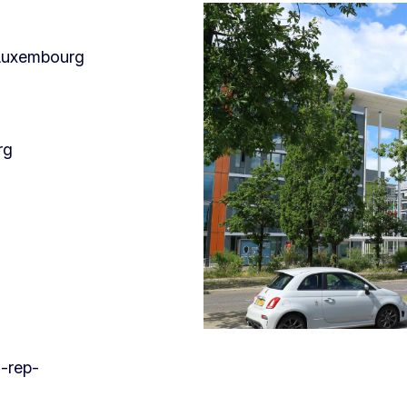
 Luxembourg
rg
-rep-