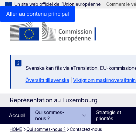
Un site web officiel de l’Union européenne
Comment le vér
Aller au contenu principal
Svenska kan fås via eTranslation, EU-kommission
Översätt till svenska
|
Viktigt om maskinöversättni
Représentation au Luxembourg
Qui sommes-
Stratégie et
Accueil
nous ?
priorités
HOME
Qui sommes-nous ?
Contactez-nous