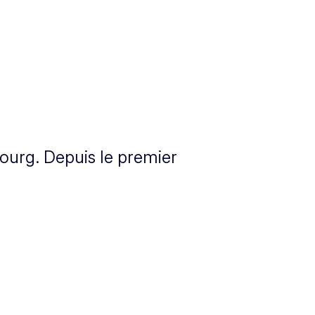
Réinitia
ourg. Depuis le premier
Zoom a
Zoom ar
Plein é
Imprim