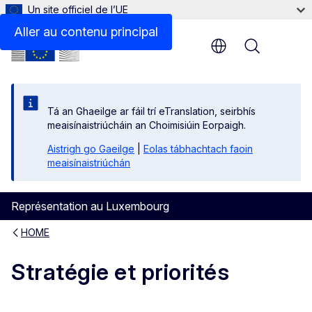
Un site officiel de l’UE
Aller au contenu principal
Menu
Tá an Ghaeilge ar fáil trí eTranslation, seirbhís
meaisínaistriúcháin an Choimisiúin Eorpaigh.
Aistrigh go Gaeilge
|
Eolas tábhachtach faoin
meaisínaistriúchán
Représentation au Luxembourg
HOME
Stratégie et priorités