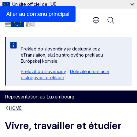
Un site officiel de l’UE
Aller au contenu principal
Menu
Preklad do slovenčiny je dostupný cez
eTranslation, službu strojového prekladu
Európskej komisie.
Preložiť do slovenčiny
|
Dôležité informácie
o strojovom preklade
Représentation au Luxembourg
HOME
Vivre, travailler et étudier