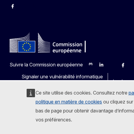
Facebook
Instagram
X
YouTube
Suivre la Commission européenne
Mastodon
LinkedIn
Bluesky
Faceb
Y
Signaler une vulnérabilité informatique
Les langu
Ce site utilise des cookies. Consultez notre
pa
politique en matière de cookies
ou cliquez sur 
bas de page pour obtenir davantage d’informa
vos préférences.