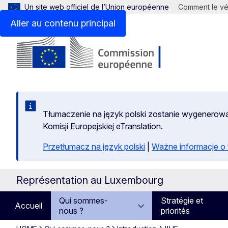
Un site web officiel de l’Union européenne
Comment le vér
Aller au contenu principal
Tłumaczenie na język polski zostanie wygenero
Komisji Europejskiej eTranslation.
Przetłumacz na język polski
|
Ważne informacje 
Représentation au Luxembourg
Qui sommes-
Stratégie et
Accueil
nous ?
priorités