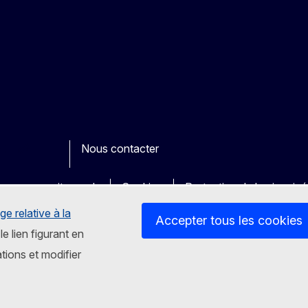
Nous contacter
ook
outube
Other
es sur nos sites web
Cookies
Protection de la vie priv
ge relative à la
Accepter tous les cookies
le lien figurant en
tions et modifier