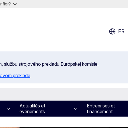
ifier?
FR
n, službu strojového prekladu Európskej komisie.
ojovom preklade
Actualités et
Entreprises et
événements
financement