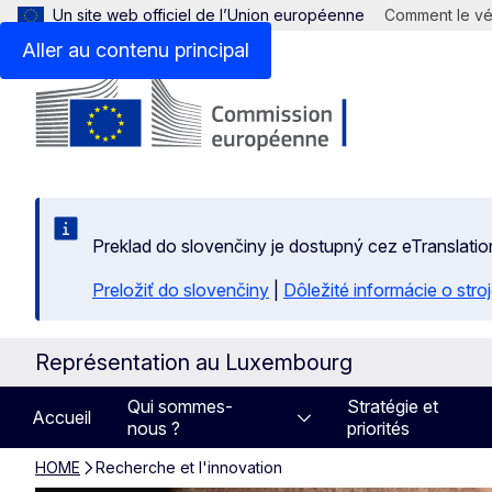
Un site web officiel de l’Union européenne
Comment le vér
Aller au contenu principal
Preklad do slovenčiny je dostupný cez eTranslatio
Preložiť do slovenčiny
|
Dôležité informácie o str
Représentation au Luxembourg
Qui sommes-
Stratégie et
Accueil
nous ?
priorités
HOME
Recherche et l'innovation